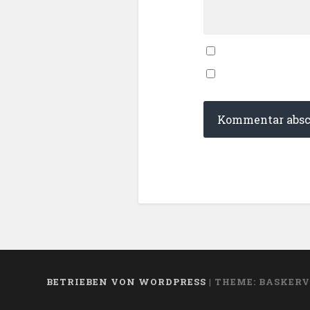
BETRIEBEN VON WORDPRESS
|
THEME: BASKERV