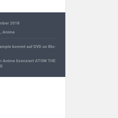
ember 2018
n
,
Anime
gation
ample kommt auf DVD un Blu-
m Anime lizenziert ATOM THE
NG