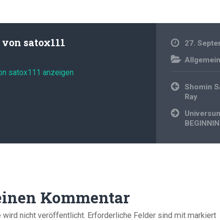
t von
satox111
27. Sept
Allgemei
von satox111 anzeigen
Beitragsnavi
Shomin S
Ray
Universu
BEGINNI
 einen Kommentar
ird nicht veröffentlicht.
Erforderliche Felder sind mit
markiert