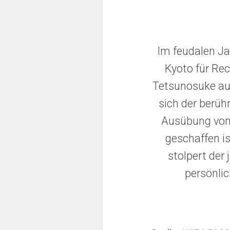
Im feudalen J
Kyoto für Rec
Tetsunosuke auf
sich der berüh
Ausübung von 
geschaffen i
stolpert der
persönlic