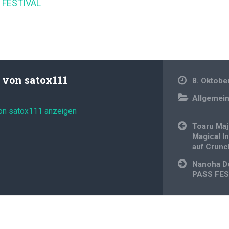
 FESTIVAL
t von
satox111
8. Oktobe
Allgemei
von satox111 anzeigen
Beitragsnavi
Toaru Maj
Magical I
auf Crunc
Nanoha D
PASS FES