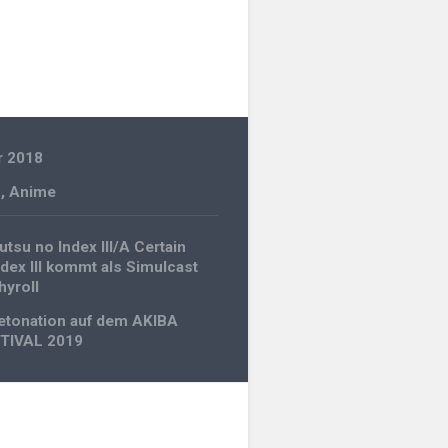
r 2018
n
,
Anime
gation
utsu no Index III/A Certain
ndex III kommt als Simulcast
hyroll
etonation auf dem AKIBA
TIVAL 2019