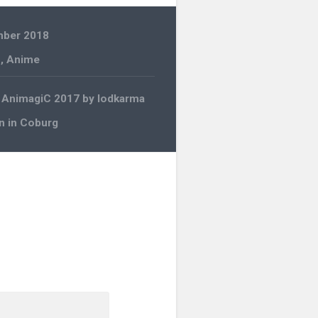
mber 2018
n
,
Anime
gation
r AnimagiC 2017 by lodkarma
n in Coburg