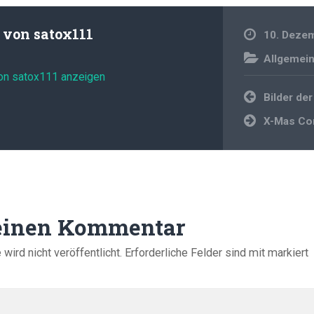
t von
satox111
10. Deze
Allgemei
von satox111 anzeigen
Beitragsnavi
Bilder de
X-Mas Co
 einen Kommentar
ird nicht veröffentlicht.
Erforderliche Felder sind mit
markiert