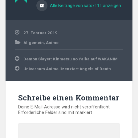
Alle Beiträge von satox111 anzeigen
27. Februar 2019
Allgemein
,
Anime
Beitragsnavigation
Demon Slayer: Kinmetsu no Yaiba auf WAKANIM
Universum Anime lizenziert Angels of Death
Schreibe einen Kommentar
Deine E-Mail-Adresse wird nicht veröffentlicht.
Erforderliche Felder sind mit
markiert