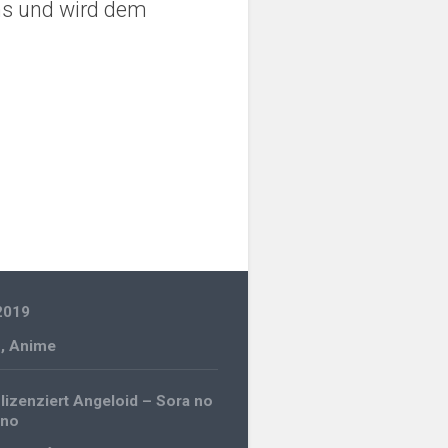
ns und wird dem
2019
n
,
Anime
gation
 lizenziert Angeloid – Sora no
ono