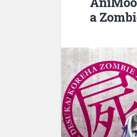
AniMoon
a Zombi