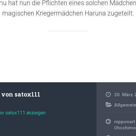
umu hat nun die Pflichten eines solchen Mädche
magischen Kriegermädchen Haruna zugeteilt.
t von
satox111
20. März 
Allgemei
von satox111 anzeigen
Beitragsnavi
nipponart
Otoshim