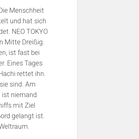
 Die Menschheit
elt und hat sich
ündet. NEO TOKYO
n Mitte Dreißig.
, ist fast bei
er. Eines Tages
achi rettet ihn.
sie sind. Am
s ist niemand
ffs mit Ziel
rd gelangt ist.
 Weltraum.