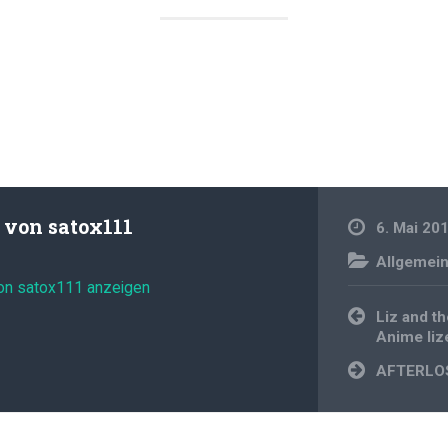
t von
satox111
6. Mai 20
Allgemei
von satox111 anzeigen
Beitragsnavi
Liz and t
Anime liz
AFTERLO