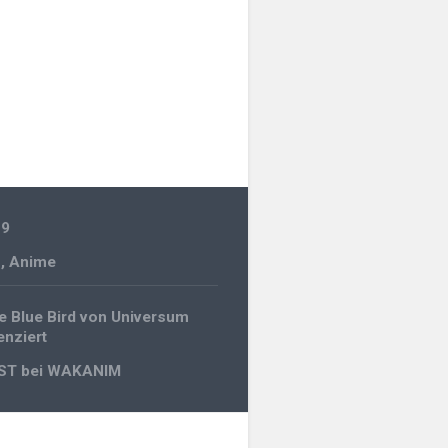
19
n
,
Anime
gation
he Blue Bird von Universum
enziert
ST bei WAKANIM