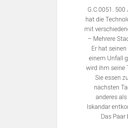
G.C.0051. 500 
hat die Technol
mit verschieden
– Mehrere Städt
Er hat seinen 
einem Unfall g
wird ihm seine 
Sie essen z
nächsten Tag
anderes als
Iskandar entko
Das Paar 