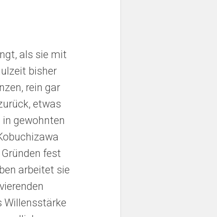
gt, als sie mit
ulzeit bisher
zen, rein gar
zurück, etwas
s in gewohnten
e Kobuchizawa
 Gründen fest
en arbeitet sie
ivierenden
 Willensstärke