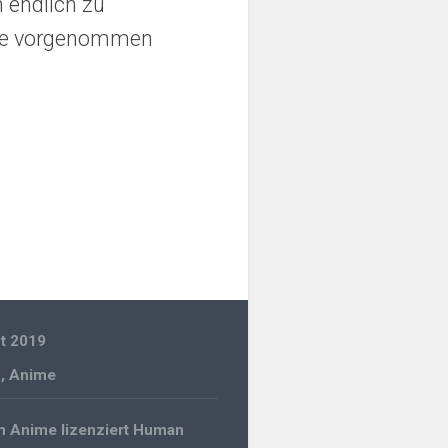
 endlich zu
ange vorgenommen
t 2019
n
,
Anime
gation
m Anime lizenziert Human