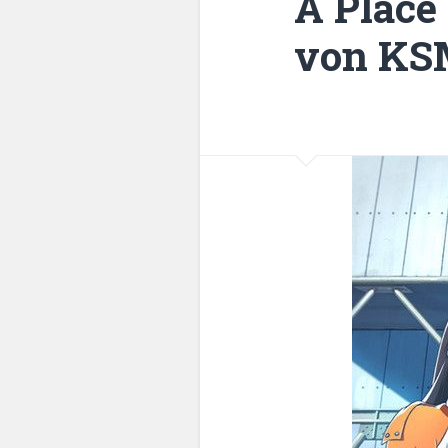
A Place
von KSM