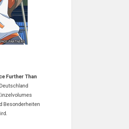
ce Further Than
 Deutschland
3 Einzelvolumes
nd Besonderheiten
ird.