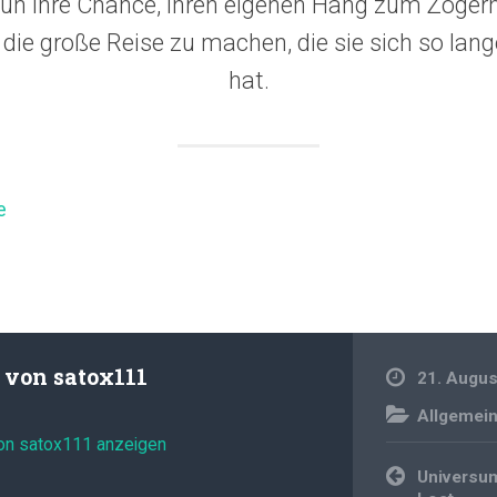
nun ihre Chance, ihren eigenen Hang zum Zögern
die große Reise zu machen, die sie sich so l
hat.
e
t von
satox111
21. Augus
Allgemei
von satox111 anzeigen
Beitragsnavi
Universu