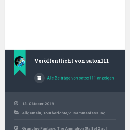
Veröffentlicht von
satox111
Alle Beiträge von satox111 anzeigen
13. Oktober 2019
Allgemein
,
Tourberichte/Zusammenfassung
Beitragsnavigation
Granblue Fantasy: The Animation Staffel 2 auf