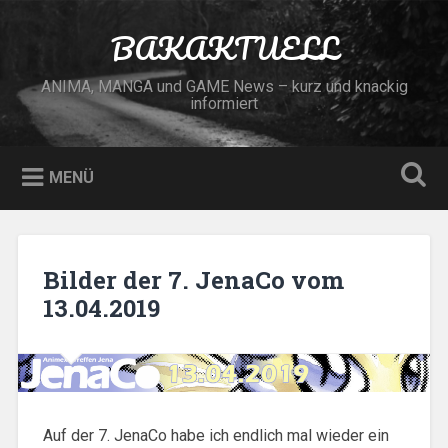
Zum
Inhalt
BAKAKTUELL
Suchen
springen
ANIMA, MANGA und GAME News – kurz und knackig
informiert
MENÜ
Bilder der 7. JenaCo vom
13.04.2019
Auf der 7. JenaCo habe ich endlich mal wieder ein