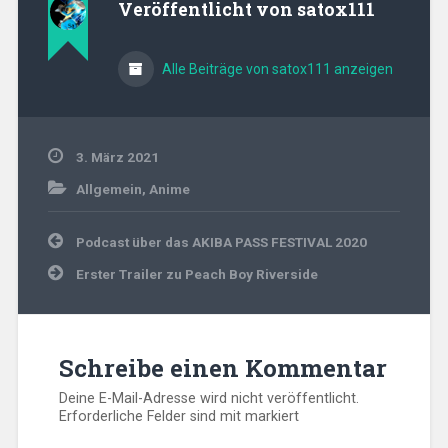
Veröffentlicht von
satox111
Alle Beiträge von satox111 anzeigen
3. März 2021
Allgemein
,
Anime
Beitragsnavigation
Podcast über das AKIBA PASS FESTIVAL 2020
Erster Trailer zu Peach Boy Riverside
Schreibe einen Kommentar
Deine E-Mail-Adresse wird nicht veröffentlicht.
Erforderliche Felder sind mit
markiert