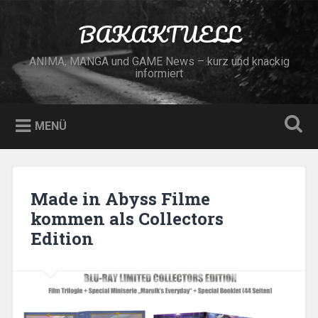
Zum
Inhalt
BAKAKTUELL
Suchen
springen
ANIMA, MANGA und GAME News – kurz und knackig
informiert
MENÜ
Made in Abyss Filme
kommen als Collectors
Edition