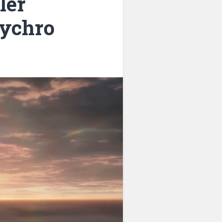
ler
nychro