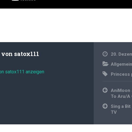
t von
satox111
20. Deze
Allgemei
von satox111 anzeigen
Princess 
Beitragsnavi
AniMoon s
To Aru/A 
Sing a Bi
TV