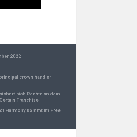
mber 2022
n
principal crown handler
gation
ichert sich Rechte an dem
Certain Franchise
t of Harmony kommt im Free