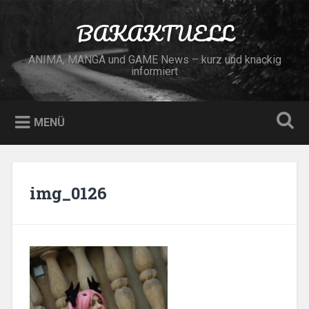
Zum
Inhalt
BAKAKTUELL
Suchen
springen
ANIMA, MANGA und GAME News – kurz und knackig
informiert
MENÜ
img_0126