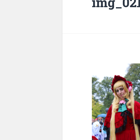
img_02