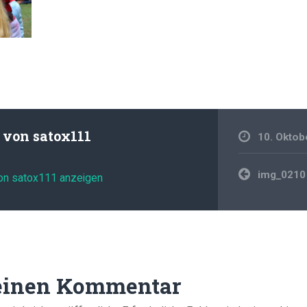
t von
satox111
10. Oktob
Beitragsnavi
img_0210
von satox111 anzeigen
 einen Kommentar