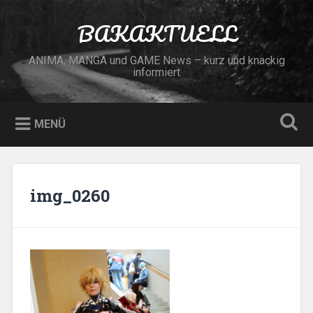
Zum
Inhalt
BAKAKTUELL
Suchen
springen
ANIMA, MANGA und GAME News – kurz und knackig
informiert
MENÜ
img_0260