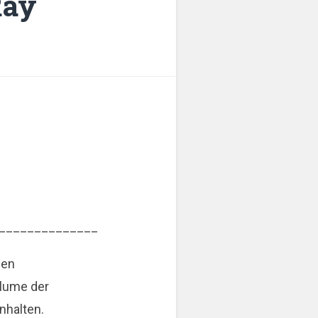
Ray
______________
den
olume der
nhalten.