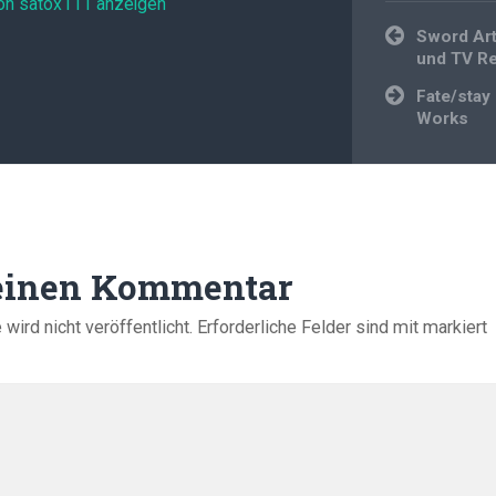
von satox111 anzeigen
Beitragsnavi
Sword Art
und TV R
Fate/stay
Works
 einen Kommentar
ird nicht veröffentlicht.
Erforderliche Felder sind mit
markiert