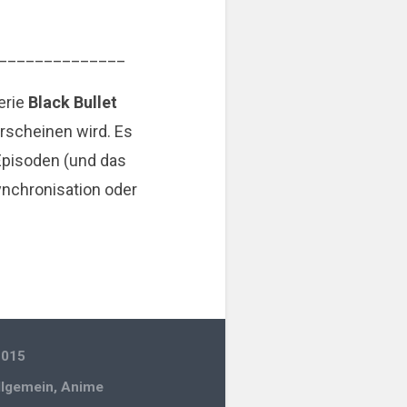
______________
erie
Black Bullet
rscheinen wird. Es
 Episoden (und das
ynchronisation oder
2015
llgemein
,
Anime