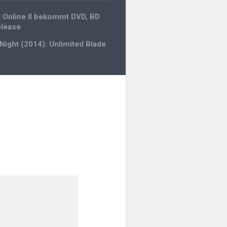
gation
 Online II bekommt DVD, BD
elease
 Night (2014): Unlimited Blade