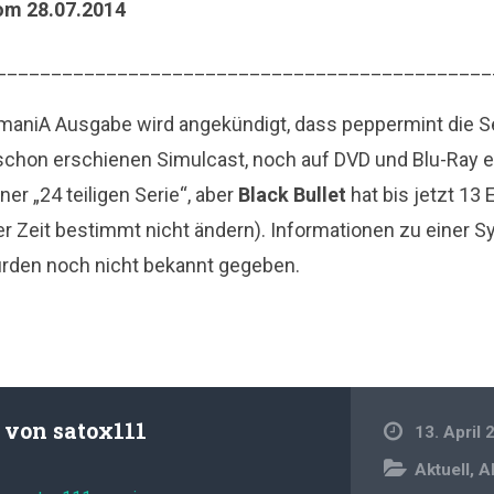
om 28.07.2014
_____________________________________________
nimaniA Ausgabe wird angekündigt, dass peppermint die S
 schon erschienen Simulcast, noch auf DVD und Blu-Ray e
ner „24 teiligen Serie“, aber
Black Bullet
hat bis jetzt 13
er Zeit bestimmt nicht ändern). Informationen zu einer S
rden noch nicht bekannt gegeben.
t von
satox111
13. April 
Aktuell
,
A