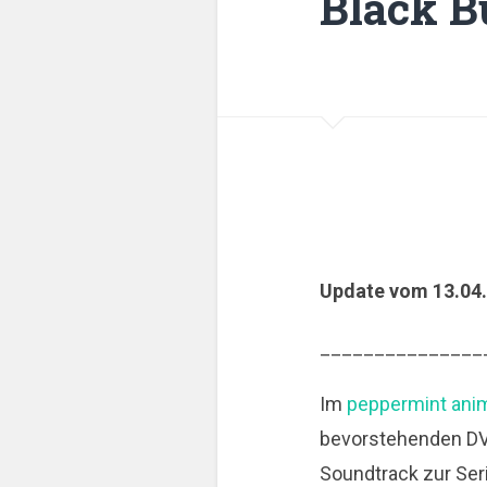
Black B
Update vom 13.04
_______________
Im
peppermint ani
bevorstehenden DVD
Soundtrack zur Ser