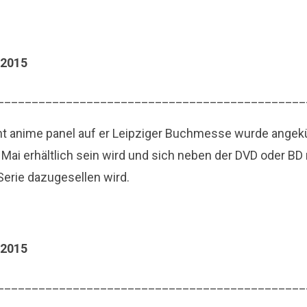
.2015
_____________________________________________
 anime panel auf er Leipziger Buchmesse wurde angekün
Mai erhältlich sein wird und sich neben der DVD oder BD
Serie dazugesellen wird.
.2015
_____________________________________________