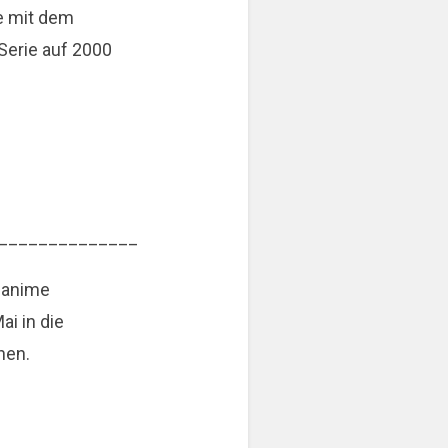
e mit dem
 Serie auf 2000
______________
t anime
ai in die
nen.