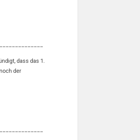
______________
digt, dass das 1.
 noch der
______________