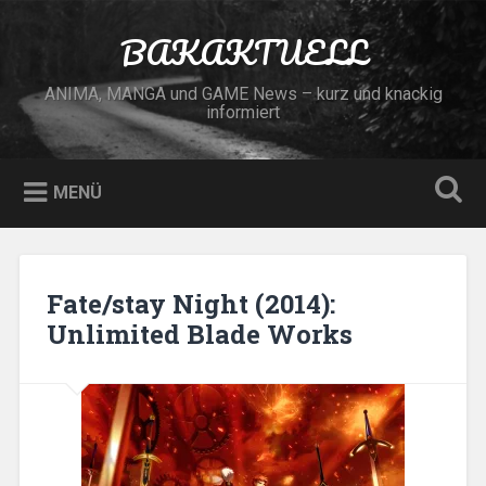
Zum
Inhalt
BAKAKTUELL
Suchen
springen
ANIMA, MANGA und GAME News – kurz und knackig
informiert
MENÜ
Fate/stay Night (2014):
Unlimited Blade Works