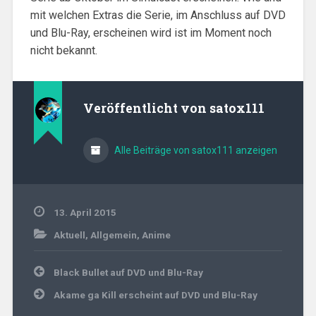
mit welchen Extras die Serie, im Anschluss auf DVD
und Blu-Ray, erscheinen wird ist im Moment noch
nicht bekannt.
Veröffentlicht von
satox111
Alle Beiträge von satox111 anzeigen
13. April 2015
Aktuell
,
Allgemein
,
Anime
Beitragsnavigation
Black Bullet auf DVD und Blu-Ray
Akame ga Kill erscheint auf DVD und Blu-Ray