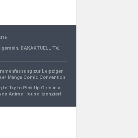
2015
llgemein
,
BAKAKTUELL TV
,
gation
ammenfassung zur Leipziger
e/ Manga Comic Convention
g to Try to Pick Up Girls in a
von Anime House lizenziert