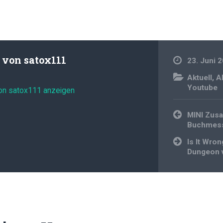
t von
satox111
23. Juni 
Aktuell
,
A
Youtube
von satox111 anzeigen
Beitragsnavi
MINI Zus
Buchmess
Is It Wron
Dungeon 