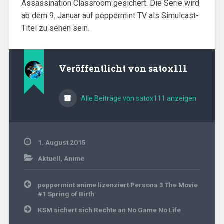
Assassination Classroom gesichert. Die Serie wird
ab dem 9. Januar auf peppermint TV als Simulcast-
Titel zu sehen sein.
Veröffentlicht von
satox111
Alle Beiträge von satox111 anzeigen
1. August 2015
Aktuell
,
Anime
Beitragsnavigation
peppermint anime lizenziert Persona 3 The Movie
#1 Spring of Birth
KSM sichert sich Rechte an No Game No Life