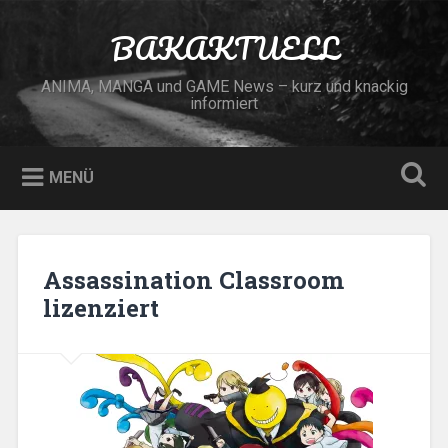
Zum
Inhalt
BAKAKTUELL
Suchen
springen
ANIMA, MANGA und GAME News – kurz und knackig
informiert
MENÜ
Assassination Classroom
lizenziert