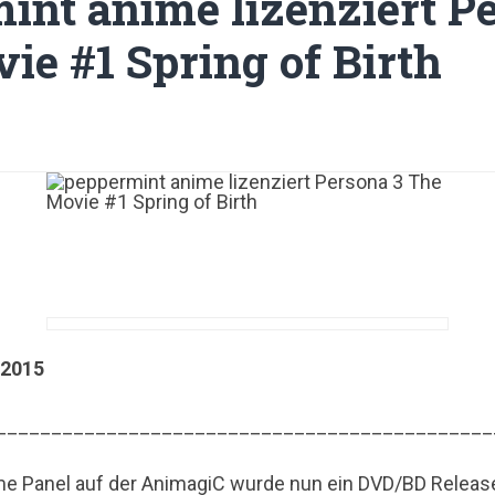
int anime lizenziert P
ie #1 Spring of Birth
.2015
_____________________________________________
e Panel auf der AnimagiC wurde nun ein DVD/BD Release