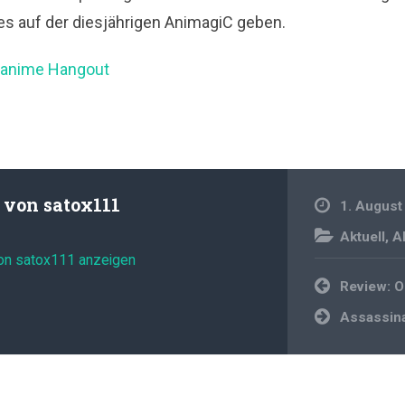
 es auf der diesjährigen AnimagiC geben.
 anime Hangout
t von
satox111
1. August
Aktuell
,
A
von satox111 anzeigen
Beitragsnavi
Review: 
Assassina