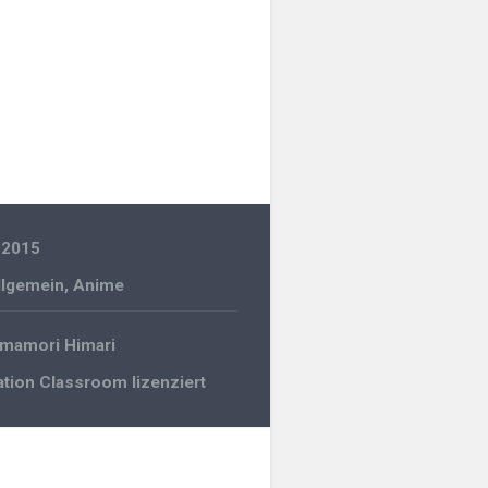
 2015
llgemein
,
Anime
gation
Omamori Himari
tion Classroom lizenziert