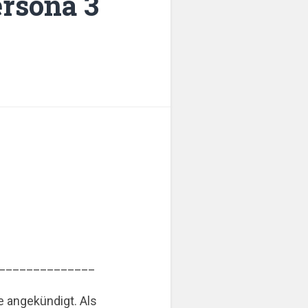
ersona 3
______________
 angekündigt. Als