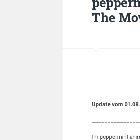
pepperm
The Mov
Update vom 01.08
_______________
Im peppermint anim