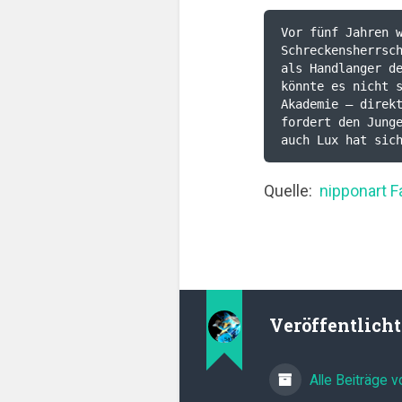
Vor fünf Jahren w
Schreckensherrsch
als Handlanger de
könnte es nicht 
Akademie – direkt
fordert den Junge
auch Lux hat sic
Quelle:
nipponart 
Veröffentlich
Alle Beiträge 