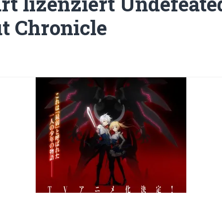
rt lizenziert Undefeate
 Chronicle