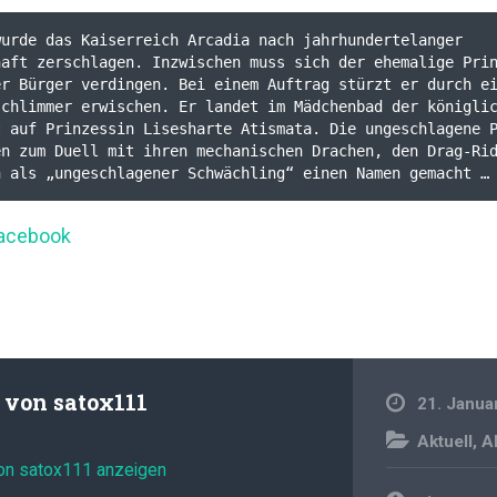
urde das Kaiserreich Arcadia nach jahrhundertelanger 
aft zerschlagen. Inzwischen muss sich der ehemalige Prin
r Bürger verdingen. Bei einem Auftrag stürzt er durch ei
schlimmer erwischen. Er landet im Mädchenbad der königli
 auf Prinzessin Lisesharte Atismata. Die ungeschlagene P
n zum Duell mit ihren mechanischen Drachen, den Drag-Rid
h als „ungeschlagener Schwächling“ einen Namen gemacht …
Facebook
t von
satox111
21. Janua
Aktuell
,
A
von satox111 anzeigen