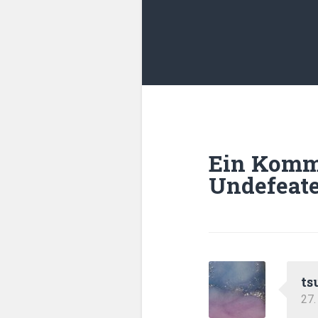
Ein Komm
Undefeat
ts
27.