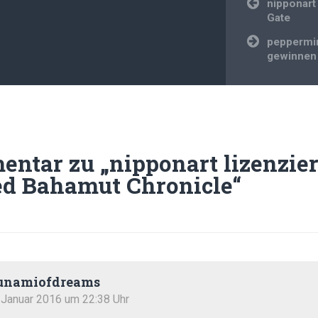
Beitragsnavi
nipponart
Gate
peppermin
gewinnen
entar zu „
nipponart lizenzier
ed Bahamut Chronicle
“
unamiofdreams
 Januar 2016 um 22:38 Uhr