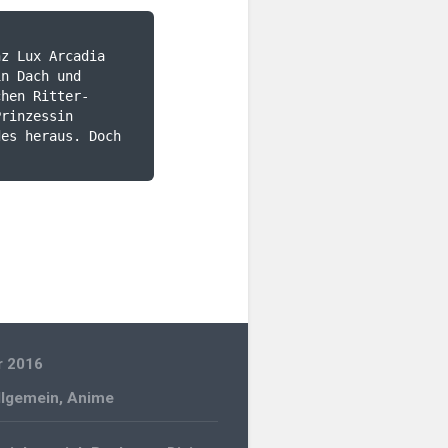
z Lux Arcadia 
n Dach und 
chen Ritter-
rinzessin 
es heraus. Doch 
r 2016
llgemein
,
Anime