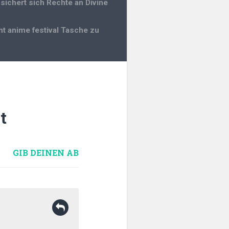
gation
 sichert sich Rechte an Divine
t anime festival Tasche zu
t
GIB DEINEN AB