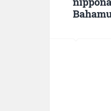
nippona
Bahamut