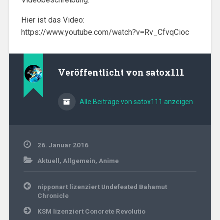
Hier ist das Video:
https://www.youtube.com/watch?v=Rv_CfvqCioc
Veröffentlicht von
satox111
Alle Beiträge von satox111 anzeigen
26. Januar 2016
Aktuell
,
Allgemein
,
Anime
Beitragsnavigation
nipponart lizenziert Undefeated Bahamut
Chronicle
KSM lizenziert Concrete Revolutio