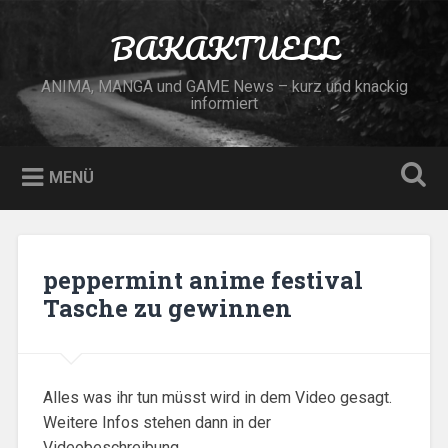
Zum
Inhalt
BAKAKTUELL
Suchen
springen
ANIMA, MANGA und GAME News – kurz und knackig
informiert
MENÜ
peppermint anime festival
Tasche zu gewinnen
Alles was ihr tun müsst wird in dem Video gesagt.
Weitere Infos stehen dann in der
Videobeschreibung.