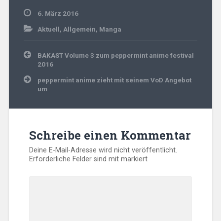
6. März 2016
Aktuell
,
Allgemein
,
Manga
Beitragsnavigation
BAKAST Volume 3 zum peppermint anime festival
2016
peppermint anime zieht mit seinem VoD Angebot
um
Schreibe einen Kommentar
Deine E-Mail-Adresse wird nicht veröffentlicht.
Erforderliche Felder sind mit
markiert