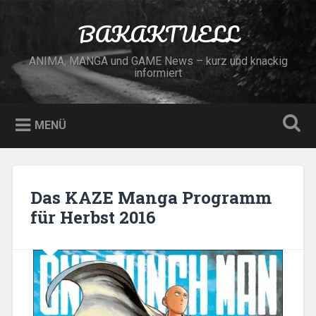
Zum
Inhalt
BAKAKTUELL
Suchen
springen
ANIMA, MANGA und GAME News – kurz und knackig
informiert
MENÜ
Das KAZE Manga Programm
für Herbst 2016