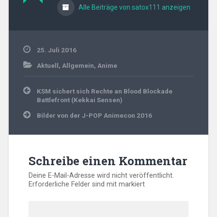
Alle Beiträge von satox111 anzeigen
25. Juli 2016
Aktuell
,
Allgemein
,
Anime
Beitragsnavigation
KSM sichert sich Rechte an Blood Blockade
Battlefront (Kekkai Sensen)
Bilder von der J-POP Animecon 2016
Schreibe einen Kommentar
Deine E-Mail-Adresse wird nicht veröffentlicht.
Erforderliche Felder sind mit
markiert