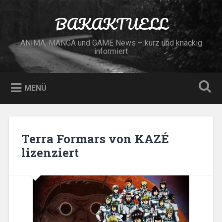
Zum
Inhalt
BAKAKTUELL
Suchen
springen
ANIMA, MANGA und GAME News – kurz und knackig
informiert
MENÜ
Terra Formars von KAZÉ
lizenziert