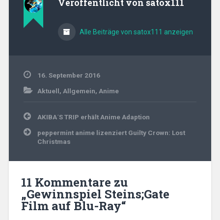
Veröffentlicht von
satox111
Alle Beiträge von satox111 anzeigen
16. September 2016
Aktuell
,
Allgemein
,
Anime
Beitragsnavigation
AKIBA´S TRIP erhält Anime Adaption
peppermint anime lizenziert Guilty Crown: Lost
Christmas
11 Kommentare zu
„
Gewinnspiel Steins;Gate
Film auf Blu-Ray
“