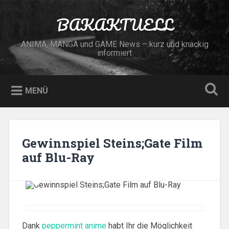
Zum
Inhalt
BAKAKTUELL
Suchen
springen
ANIMA, MANGA und GAME News – kurz und knackig
informiert
MENÜ
Gewinnspiel Steins;Gate Film
auf Blu-Ray
Dank
peppermint anime
habt Ihr die Möglichkeit