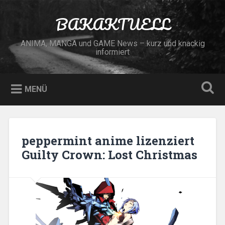
Zum
Inhalt
BAKAKTUELL
Suchen
springen
ANIMA, MANGA und GAME News – kurz und knackig
informiert
MENÜ
peppermint anime lizenziert
Guilty Crown: Lost Christmas