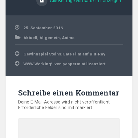
Alle Beiträge von satox111 anzeigen
25. September 2016
Aktuell
,
Allgemein
,
Anime
Beitragsnavigation
Gewinnspiel Steins;Gate Film auf Blu-Ray
WWW.Working!! von peppermint lizenziert
Schreibe einen Kommentar
Deine E-Mail-Adresse wird nicht veröffentlicht.
Erforderliche Felder sind mit
markiert