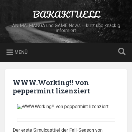
Zum
Inhalt
BAKAKTUELL
Suchen
springen
ANIMA, MANGA und GAME News – kurz und knackig
informiert
MENÜ
WWW.Working!! von
peppermint lizenziert
Der erste Simulcasttiel der Fall-Season von