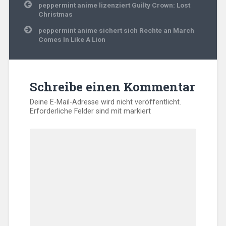
Beitragsnavigation
peppermint anime lizenziert Guilty Crown: Lost
Christmas
peppermint anime sichert sich Rechte an March
Comes In Like A Lion
Schreibe einen Kommentar
Deine E-Mail-Adresse wird nicht veröffentlicht.
Erforderliche Felder sind mit
markiert