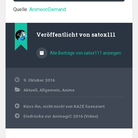
Quelle:
AnimeonDemand
Veröffentlicht von
satox111
Alle Beiträge von satox111 anzeigen
9. Oktober 2016
Aktuell
,
Allgemein
,
Anime
Beitragsnavigation
Küss ihn, nicht mich! von KAZÉ lizenziert
Eindrücke zur AnimagiC 2016 (Video)