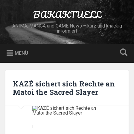
Zum
Inhalt
BAKAKTUELL
Suchen
springen
ANIMA, MANGA und GAME News – kurz und knackig
informiert
MENÜ
KAZÉ sichert sich Rechte an
Matoi the Sacred Slayer