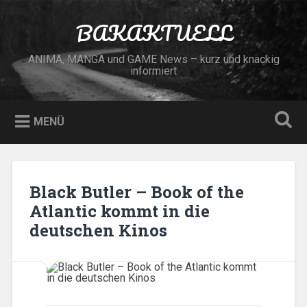
Zum
Inhalt
BAKAKTUELL
Suchen
springen
ANIMA, MANGA und GAME News – kurz und knackig
informiert
MENÜ
Black Butler – Book of the
Atlantic kommt in die
deutschen Kinos