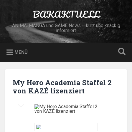
Zum
Inhalt
BAKAKTUELL
Suchen
springen
ANIMA, MANGA und GAME News – kurz und knackig
informiert
MENÜ
My Hero Academia Staffel 2
von KAZÉ lizenziert