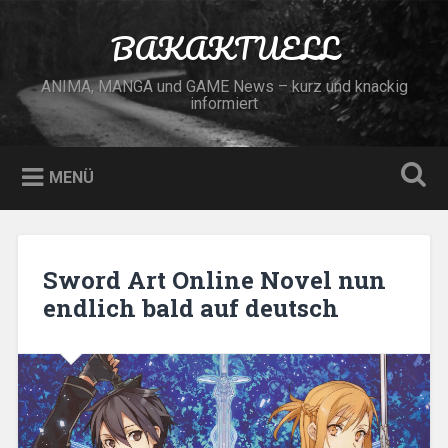
Zum
Inhalt
BAKAKTUELL
Suchen
springen
ANIMA, MANGA und GAME News – kurz und knackig
informiert
MENÜ
Sword Art Online Novel nun
endlich bald auf deutsch