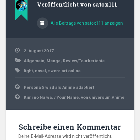
Veröffentlicht von
satox111
Alle Beiträge von satox111 anzeigen
2. August 2017
Allgemein
,
Manga
,
Review/Tourberichte
light
,
novel
,
sword art online
Beitragsnavigation
Persona 5 wird als Anime adaptiert
Kimi no Na wa. / Your Name. von universum Anime
Schreibe einen Kommentar
Deine E-Mail-Adresse wird nicht veröffentlicht.