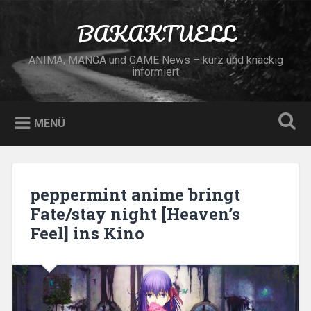
Zum
Inhalt
BAKAKTUELL
Suchen
springen
ANIMA, MANGA und GAME News – kurz und knackig
informiert
MENÜ
peppermint anime bringt
Fate/stay night [Heaven’s
Feel] ins Kino