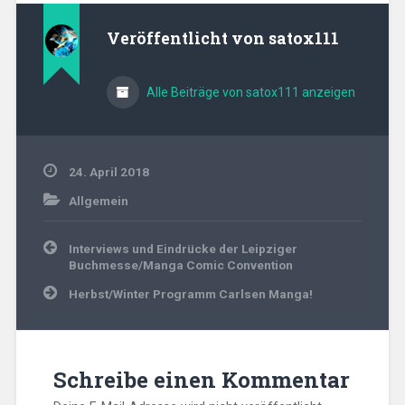
Veröffentlicht von
satox111
Alle Beiträge von satox111 anzeigen
24. April 2018
Allgemein
Beitragsnavigation
Interviews und Eindrücke der Leipziger
Buchmesse/Manga Comic Convention
Herbst/Winter Programm Carlsen Manga!
Schreibe einen Kommentar