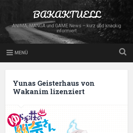
Zum
Inhalt
BAKAKTUELL
Suchen
springen
ANIMA, MANGA und GAME News – kurz und knackig
informiert
MENÜ
Yunas Geisterhaus von
Wakanim lizenziert