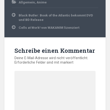
Allgemein
,
Anime
Beitragsnavigation
Black Butler: Book of the Atlantic bekommt DVD
und BD Release
Cells at Work! von WAKANIM lizenziert
Schreibe einen Kommentar
Deine E-Mail-Adresse wird nicht veröffentlicht.
Erforderliche Felder sind mit
markiert