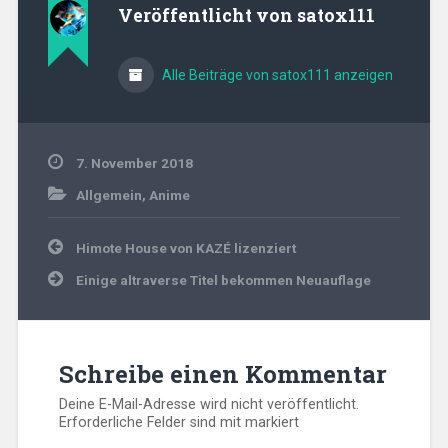
Veröffentlicht von
satox111
Alle Beiträge von satox111 anzeigen
7. November 2018
Allgemein
,
Anime
Beitragsnavigation
Himote House von KAZÉ lizenziert
Einige altraverse Titel bekommen Neuauflage
Schreibe einen Kommentar
Deine E-Mail-Adresse wird nicht veröffentlicht.
Erforderliche Felder sind mit
markiert