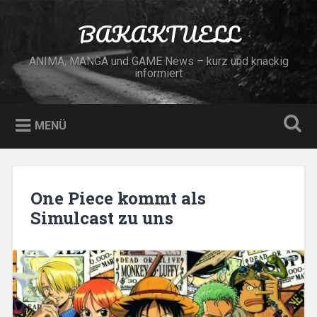
Zum
Inhalt
BAKAKTUELL
Suchen
springen
ANIMA, MANGA und GAME News – kurz und knackig
informiert
MENÜ
One Piece kommt als
Simulcast zu uns