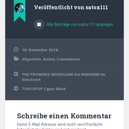
Veröffentlicht von
satox111
Alle Beiträge von satox111 anzeigen
18. November 2018
Allgemein
,
Anime
,
Conventions
Beitragsnavigation
THE PROMISED NEVERLAND bei WAKANIM im
Simulcast
TOKYOPOP Cyper Week
Schreibe einen Kommentar
Deine E-Mail-Adresse wird nicht veröffentlicht.