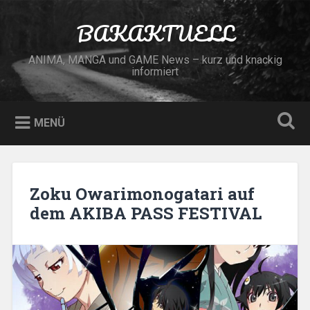
Zum
Inhalt
BAKAKTUELL
Suchen
springen
ANIMA, MANGA und GAME News – kurz und knackig
informiert
MENÜ
Zoku Owarimonogatari auf
dem AKIBA PASS FESTIVAL