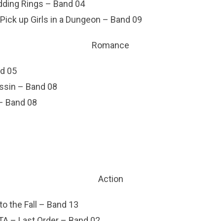
dding Rings – Band 04
o Pick up Girls in a Dungeon – Band 09
Romance
d 05
essin – Band 08
 – Band 08
Action
to the Fall – Band 13
A – Last Order – Band 02