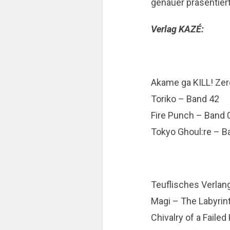
genauer präsentiert
Verlag KAZÉ:
Akame ga KILL! Zer
Toriko – Band 42
Fire Punch – Band 
Tokyo Ghoul:re – B
Teuflisches Verlan
Magi – The Labyrin
Chivalry of a Failed