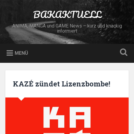
Zum
Inhalt
BAKAKTUELL
Suchen
springen
ANIMA, MANGA und GAME News – kurz und knackig
informiert
MENÜ
KAZÉ zündet Lizenzbombe!