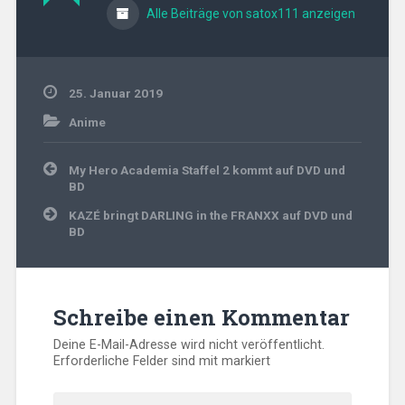
Alle Beiträge von satox111 anzeigen
25. Januar 2019
Anime
Beitragsnavigation
My Hero Academia Staffel 2 kommt auf DVD und
BD
KAZÉ bringt DARLING in the FRANXX auf DVD und
BD
Schreibe einen Kommentar
Deine E-Mail-Adresse wird nicht veröffentlicht.
Erforderliche Felder sind mit
markiert