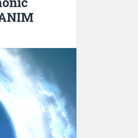
monic
AKANIM