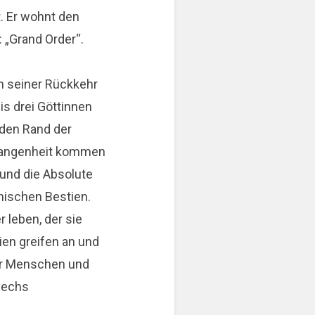
t. Er wohnt den
: „Grand Order“.
h seiner Rückkehr
is drei Göttinnen
 den Rand der
ergangenheit kommen
 und die Absolute
nischen Bestien.
 leben, der sie
en greifen an und
der Menschen und
 sechs