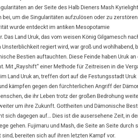
ngularitäten an der Seite des Halb Dieners Mash Kyrieligh
 bei, um die Singularitäten aufzulösen oder zu zerstören
arität wurde entdeckt im antiken Mesopotamie
hr. Das Land Uruk, das vom weisen König Gilgamesch nac
Unsterblichkeit regiert wird, war groß und wohlhabend, b
ische Bestien auftauchten. Diese Feinde haben Uruk an
t. Mit „Rayshift“ einer Methode für Zeitreisen in die V
m Land Uruk an, treffen dort auf die Festungsstadt Uruk
nd kämpfen gegen den fürchterlichen Angriff der Dämo
nschen, die ihr Leben trotz der großen Bedrohung weiter
eiter um ihre Zukunft. Gottheiten und Dämonische Besti
nt sich dagegen auf… Dies ist die ausersehene Zeit, in 
ege gehen. Fujimaru und Mash, die Seite an Seite durch
t sind, bereiten sich auf ihren letzten Kampf vor.