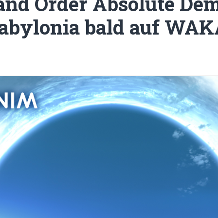
and Order Absolute De
Babylonia bald auf W