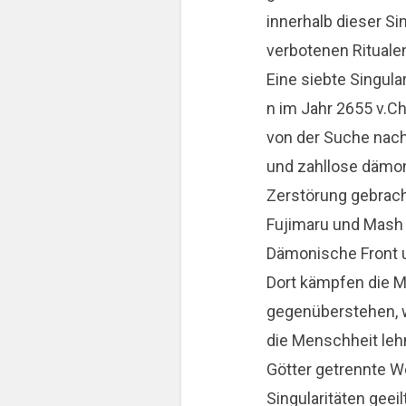
innerhalb dieser Si
verbotenen Ritualen
Eine siebte Singul
n im Jahr 2655 v.C
von der Suche nach 
und zahllose dämon
Zerstörung gebrach
Fujimaru und Mash i
Dämonische Front u
Dort kämpfen die Me
gegenüberstehen, w
die Menschheit leh
Götter getrennte W
Singularitäten geeil