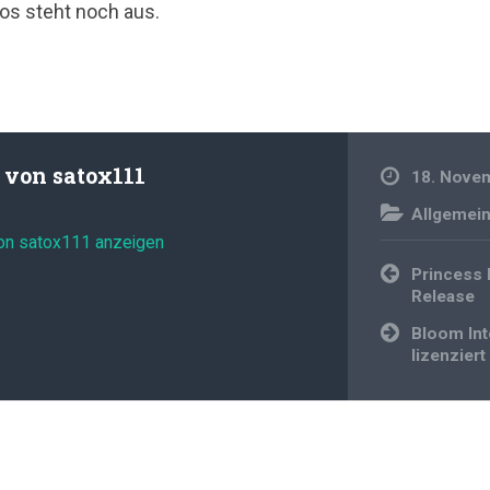
os steht noch aus.
t von
satox111
18. Nove
Allgemei
von satox111 anzeigen
Beitragsnavi
Princess 
Release
Bloom In
lizenziert