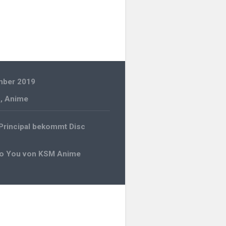
mber 2019
n
,
Anime
gation
Principal bekommt Disc
to You von KSM Anime