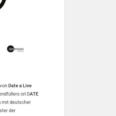
 von
Date a Live
endfüllers ist
D
ATE
m mit deutscher
ster der