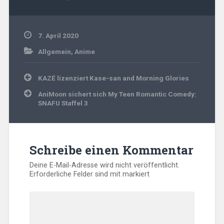
7. April 2020
Allgemein
,
Anime
Beitragsnavigation
KAZÉ lizenziert Kase-san and Morning Glories
AniMoon sichert sich My Teen Romantic Comedy:
SNAFU Staffel 3
Schreibe einen Kommentar
Deine E-Mail-Adresse wird nicht veröffentlicht.
Erforderliche Felder sind mit
markiert