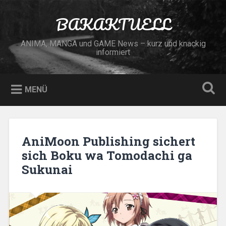
Zum
Inhalt
BAKAKTUELL
Suchen
springen
ANIMA, MANGA und GAME News – kurz und knackig
informiert
MENÜ
AniMoon Publishing sichert
sich Boku wa Tomodachi ga
Sukunai