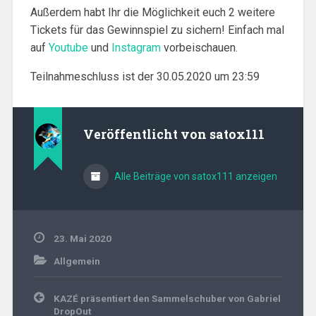
Außerdem habt Ihr die Möglichkeit euch 2 weitere
Tickets für das Gewinnspiel zu sichern! Einfach mal
auf
Youtube
und
Instagram
vorbeischauen.
Teilnahmeschluss ist der 30.05.2020 um 23:59
Veröffentlicht von
satox111
Alle Beiträge von satox111 anzeigen
23. Mai 2020
Allgemein
Beitragsnavigation
KAZÉ präsentiert den Sammelschuber von Gabriel
DropOut