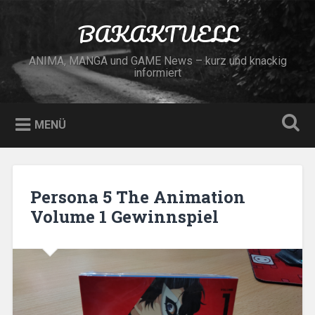
Zum
Inhalt
BAKAKTUELL
Suchen
springen
ANIMA, MANGA und GAME News – kurz und knackig
informiert
MENÜ
Persona 5 The Animation
Volume 1 Gewinnspiel