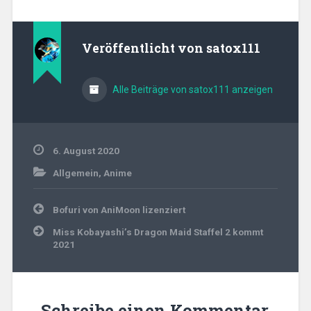
Veröffentlicht von
satox111
Alle Beiträge von satox111 anzeigen
6. August 2020
Allgemein
,
Anime
Beitragsnavigation
Bofuri von AniMoon lizenziert
Miss Kobayashi’s Dragon Maid Staffel 2 kommt
2021
Schreibe einen Kommentar