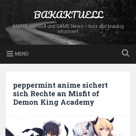
Zum
Inhalt
BAKAKTUELL
Suchen
springen
ANIMA, MANGA und GAME News – kurz und knackig
informiert
MENÜ
peppermint anime sichert
sich Rechte an Misfit of
Demon King Academy