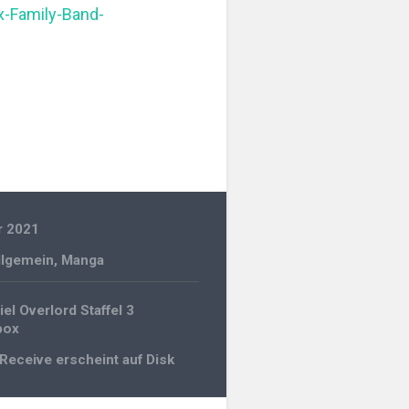
-Family-Band-
r 2021
llgemein
,
Manga
gation
el Overlord Staffel 3
box
Receive erscheint auf Disk