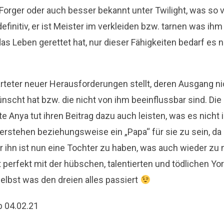
Forger oder auch besser bekannt unter Twilight, was so v
definitiv, er ist Meister im verkleiden bzw. tarnen was ih
s Leben gerettet hat, nur dieser Fähigkeiten bedarf es ni
rteter neuer Herausforderungen stellt, deren Ausgang ni
nscht hat bzw. die nicht von ihm beeinflussbar sind. Die
e Anya tut ihren Beitrag dazu auch leisten, was es nicht
verstehen beziehungsweise ein „Papa“ für sie zu sein, d
ür ihn ist nun eine Tochter zu haben, was auch wieder z
t perfekt mit der hübschen, talentierten und tödlichen Yor
 selbst was den dreien alles passiert
b 04.02.21