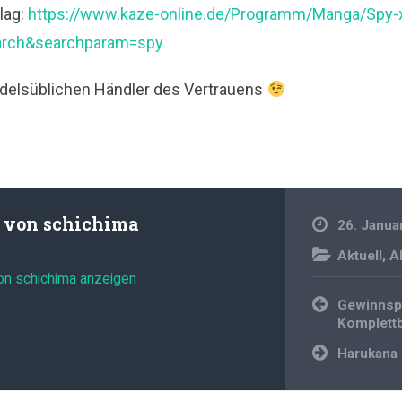
lag:
https://www.kaze-online.de/Programm/Manga/Spy-x
earch&searchparam=spy
delsüblichen Händler des Vertrauens
t von
schichima
26. Janua
Aktuell
,
A
von schichima anzeigen
Beitragsnavi
Gewinnspi
Komplett
Harukana 