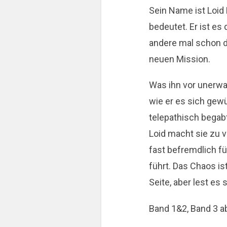
Sein Name ist Loid 
bedeutet. Er ist es 
andere mal schon da
neuen Mission.
Was ihn vor unerwa
wie er es sich gewü
telepathisch begabt
Loid macht sie zu 
fast befremdlich f
führt. Das Chaos is
Seite, aber lest es
Band 1&2, Band 3 a