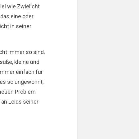
iel wie Zwielicht
m das eine oder
cht in seiner
cht immer so sind,
 süße, kleine und
 immer einfach für
a es so ungewohnt,
u neuen Problem
 an Loids seiner