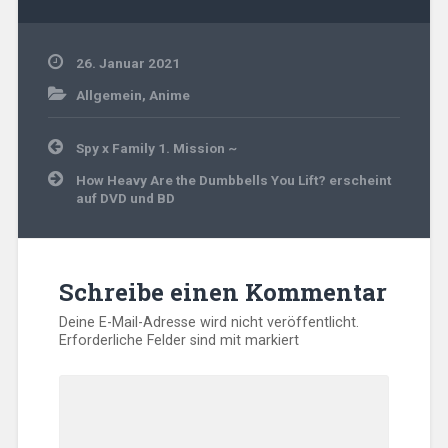
26. Januar 2021
Allgemein
,
Anime
Beitragsnavigation
Spy x Family 1. Mission ~
How Heavy Are the Dumbbells You Lift? erscheint
auf DVD und BD
Schreibe einen Kommentar
Deine E-Mail-Adresse wird nicht veröffentlicht.
Erforderliche Felder sind mit
markiert