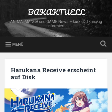
Zum
Inhalt
BAKAKTUELL
Suchen
springen
ANIMA, MANGA und GAME News – kurz und knackig
informiert
MENÜ
Harukana Receive erscheint
auf Disk