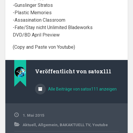
-Gunslinger Stratos
-Plastic Memories
-Assasination Classroom
-Fate/Stay nicht Unlimited Bladeworks
DVD/BD April Preview
(Copy and Paste von Youtube)
Veröffentlicht von
satox111
Alle Beiträge von satox111 anzeigen
1. Mai 2015
Aktuell
,
Allgemein
,
BAKAKTUELL TV
,
Youtube