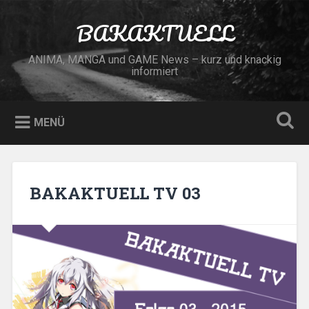
Zum
Inhalt
BAKAKTUELL
Suchen
springen
ANIMA, MANGA und GAME News – kurz und knackig
informiert
MENÜ
BAKAKTUELL TV 03