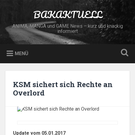
Zum
Inhalt
BAKAKTUELL
Suchen
springen
ANIMA, MANGA und GAME News – kurz und knackig
informiert
MENÜ
KSM sichert sich Rechte an
Overlord
Update vom 05.01.2017