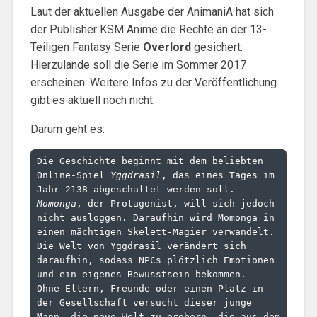
Laut der aktuellen Ausgabe der AnimaniA hat sich
der Publisher KSM Anime die Rechte an der 13-
Teiligen Fantasy Serie
Overlord
gesichert.
Hierzulande soll die Serie im Sommer 2017
erscheinen. Weitere Infos zu der Veröffentlichung
gibt es aktuell noch nicht.
Darum geht es:
Die Geschichte beginnt mit dem beliebten 
Online-Spiel 
Yggdrasil
, das eines Tages im 
Jahr 2138 abgeschaltet werden soll. 
Momonga
, der Protagonist, will sich jedoch 
nicht ausloggen. Daraufhin wird Momonga in 
einen mächtigen Skelett-Magier verwandelt. 
Die Welt von Yggdrasil verändert sich 
daraufhin, sodass NPCs plötzlich Emotionen 
und ein eigenes Bewusstsein bekommen.

Ohne Eltern, Freunde oder einen Platz in 
der Gesellschaft versucht dieser junge 
Mann, die neue Welt zu erobern, die aus dem 