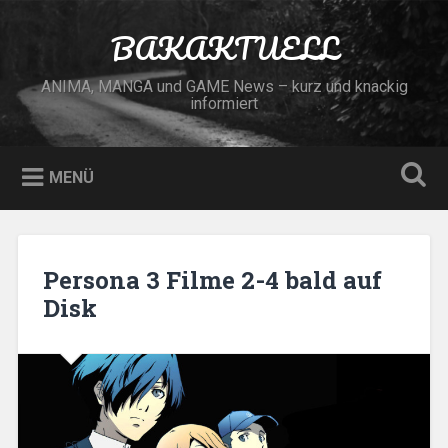
Zum
Inhalt
BAKAKTUELL
Suchen
springen
ANIMA, MANGA und GAME News – kurz und knackig
informiert
MENÜ
Persona 3 Filme 2-4 bald auf
Disk