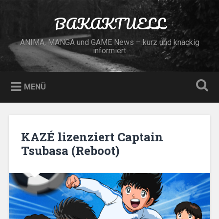
Zum
Inhalt
BAKAKTUELL
Suchen
springen
ANIMA, MANGA und GAME News – kurz und knackig
informiert
MENÜ
KAZÉ lizenziert Captain
Tsubasa (Reboot)