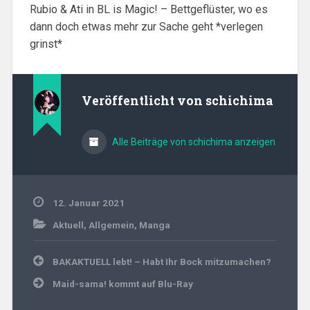
Rubio & Ati in BL is Magic! – Bettgeflüster, wo es
dann doch etwas mehr zur Sache geht *verlegen
grinst*
Veröffentlicht von
schichima
Alle Beiträge von schichima anzeigen
12. Januar 2021
Aktuell
,
Allgemein
,
Manga
Beitragsnavigation
BAKAKTUELL lebt! – Habt Ihr Bock mitzumachen?
Maid-sama! kommt auf Blu-Ray