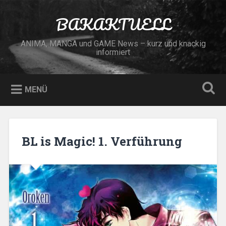
Zum
Inhalt
BAKAKTUELL
Suchen
springen
ANIMA, MANGA und GAME News – kurz und knackig
informiert
MENÜ
BL is Magic! 1. Verführung